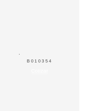
B010354
Cotizar