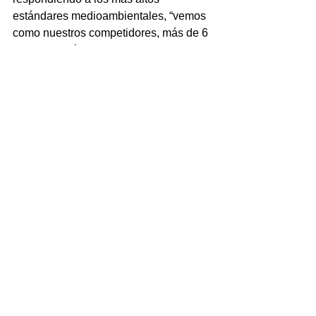
estándares medioambientales, “vemos 
como nuestros competidores, más de 6 
años después, vienen siguiendo esta 
dirección, marcando una tendencia en 
este tipo de productos”.
Ver todo
Entradas recientes