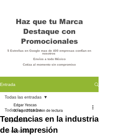
Haz que tu Marca
Destaque con
Promocionales
5 Estrellas en Google mas de 400 empresas confían en
nosotros
Envíos a todo México
Cotiza al momento sin compromiso
Entrada
Todas las entradas
Edgar Yescas
Todas las entradas
30 ago 2018
2 min de lectura
Tendencias en la industria
Empezando
de la impresión
Tu comunidad