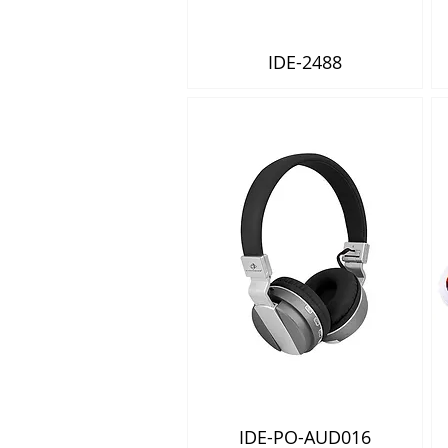
IDE-2488
Vista rápida
IDE-PO-AUD016
Vista rápida