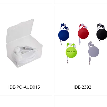
IDE-PO-AUD015
IDE-2392
Vista rápida
Vista rápida