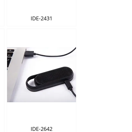
IDE-2431
Vista rápida
IDE-2642
Vista rápida