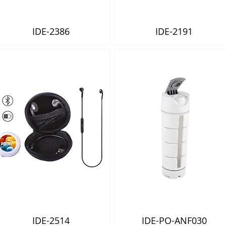
IDE-2386
IDE-2191
Vista rápida
Vista rápida
IDE-2514
IDE-PO-ANF030
Vista rápida
Vista rápida