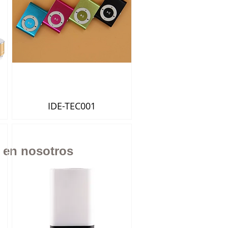
IDE-TEC001
Vista rápida
n en nosotros