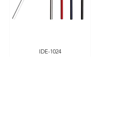
IDE-1024
Llamenos y con gusto le
damos una cotización
IMPACTOIDEA
ventas@impactoidea.com
(55) 5365-1653
(55) 1740-0019
Cel
(55) 4877-2388