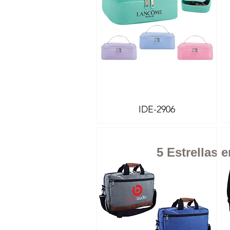
IDE-2906
Vista rápida
5 Estrellas