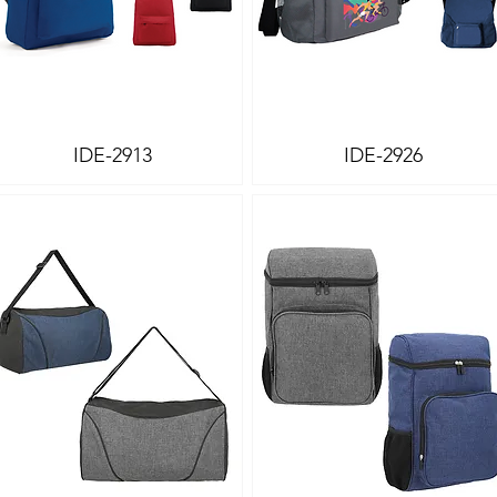
IDE-2913
IDE-2926
Vista rápida
Vista rápida