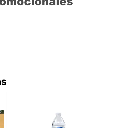
romocionales
as