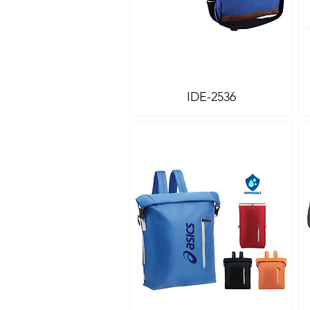
IDE-2536
Vista rápida