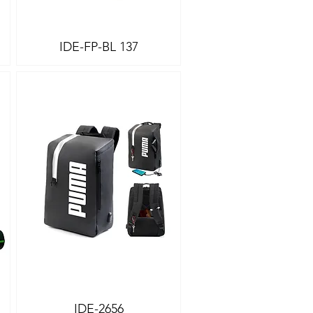
IDE-FP-BL 137
Vista rápida
IDE-2656
Vista rápida