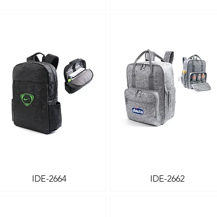
IDE-2664
IDE-2662
Vista rápida
Vista rápida