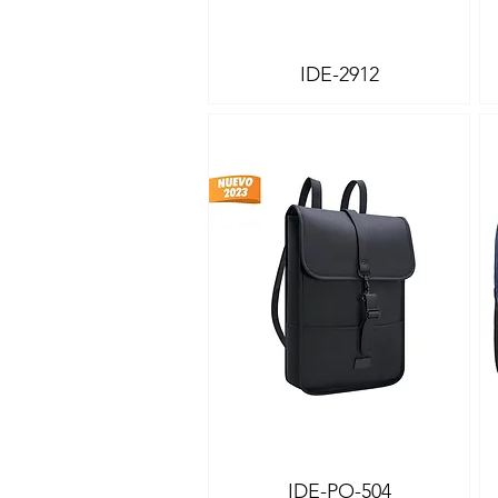
IDE-2912
Vista rápida
IDE-PO-504
Vista rápida