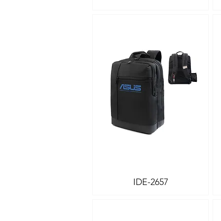
IDE-2657
Vista rápida