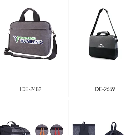
IDE-2482
IDE-2659
Vista rápida
Vista rápida