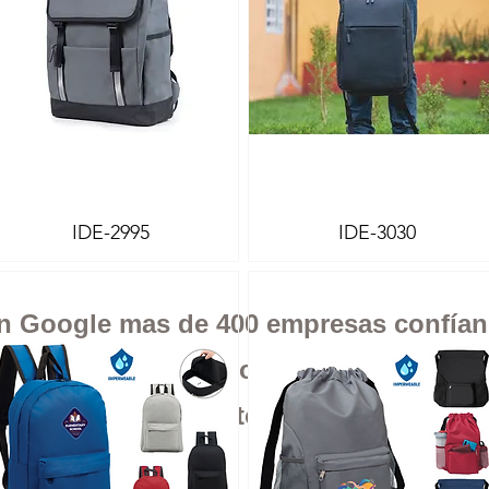
IDE-2995
IDE-3030
Vista rápida
Vista rápida
 en Google mas de 400 empresas confía
Envíos a todo México
Cotiza al momento sin compromiso