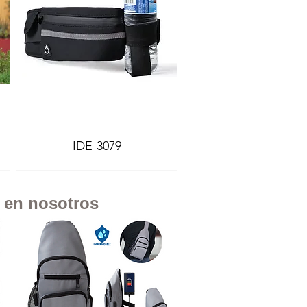
IDE-3079
Vista rápida
n en nosotros