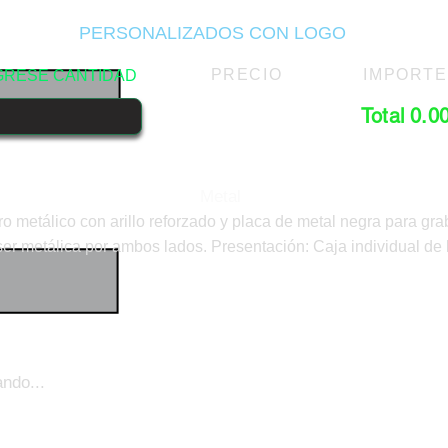
PERSONALIZADOS CON LOGO
PRECIO
IMPORTE
GRESE CANTIDAD
Total 0.0
Metal
ro metálico con arillo reforzado y placa de metal negra para gr
ser metálica por ambos lados. Presentación: Caja individual de k
ndo...