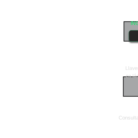
IN
Llave
en lá
Consulta