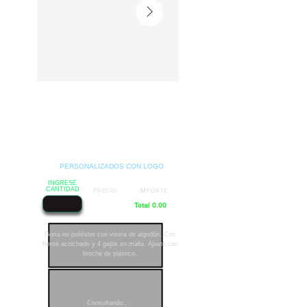
PERSONALIZADOS CON LOGO
INGRESE
CANTIDAD
PRECIO
IMPORTE
Total 0.00
Gorra en poliéster con visera de algodón. Con
frente acolchado y 4 gajos en malla. Ajuste con
broche de plástico.
Consultando...