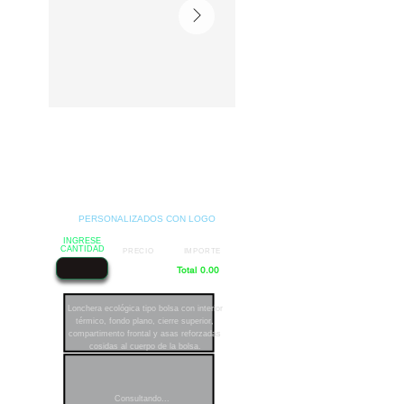
PERSONALIZADOS CON LOGO
INGRESE
CANTIDAD
PRECIO
IMPORTE
Total 0.00
Lonchera ecológica tipo bolsa con interior
térmico, fondo plano, cierre superior,
compartimento frontal y asas reforzadas
cosidas al cuerpo de la bolsa.
Consultando...