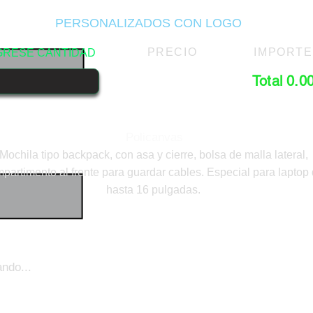
PERSONALIZADOS CON LOGO
PRECIO
IMPORTE
GRESE CANTIDAD
Total 0.0
Policanvas
Mochila tipo backpack, con asa y cierre, bolsa de malla lateral,
partimento al frente para guardar cables. Especial para laptop
hasta 16 pulgadas.
ndo...