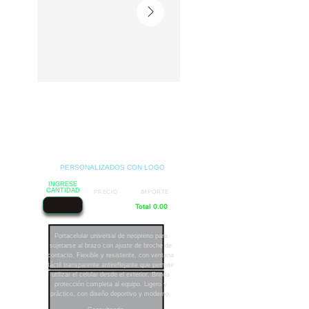
PERSONALIZADOS CON LOGO
INGRESE
CANTIDAD
PRECIO
IMPORTE
Total 0.00
Portacelular universal de neopreno para
sujetarse al brazo con ajuste de broche de
contacto. Flexible y resistente, con ventana
táctil transparente antireflejante que permite
utilizar el celular desde el exterior. Brinda
protección completa al equipo. Ligero y
práctico, con diseño deportivo y moderno.