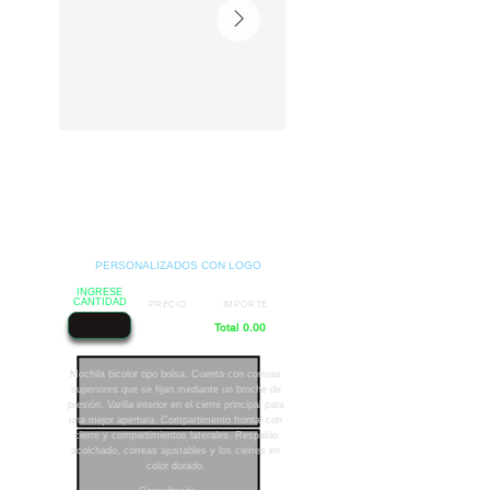
PERSONALIZADOS CON LOGO
INGRESE
CANTIDAD
PRECIO
IMPORTE
Total 0.00
Mochila bicolor tipo bolsa. Cuenta con correas
superiores que se fijan mediante un broche de
presión. Varilla interior en el cierre principal para
una mejor apertura. Compartimento frontal con
cierre y compartimientos laterales. Respaldo
acolchado, correas ajustables y los cierres en
color dorado.