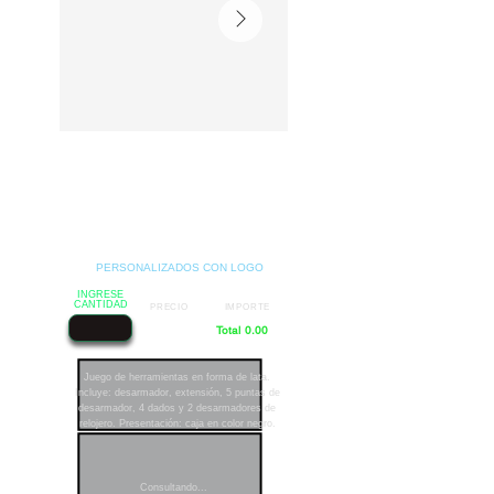
PERSONALIZADOS CON LOGO
INGRESE
CANTIDAD
PRECIO
IMPORTE
Total 0.00
Juego de herramientas en forma de lata.
Incluye: desarmador, extensión, 5 puntas de
desarmador, 4 dados y 2 desarmadores de
relojero. Presentación: caja en color negro.
Consultando...