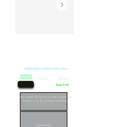
PERSONALIZADOS CON LOGO
INGRESE
CANTIDAD
PRECIO
IMPORTE
Total 0.00
Vaso medidor de 16 OZ con tapa colador para
líquidos y set de cucharas medidoras.
Consultando...