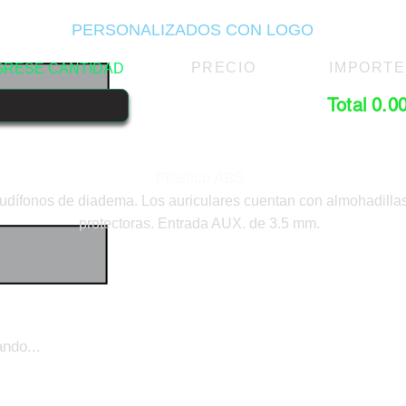
PERSONALIZADOS CON LOGO
PRECIO
IMPORTE
GRESE CANTIDAD
Total 0.0
Plástico ABS
udífonos de diadema. Los auriculares cuentan con almohadilla
protectoras. Entrada AUX. de 3.5 mm.
ndo...