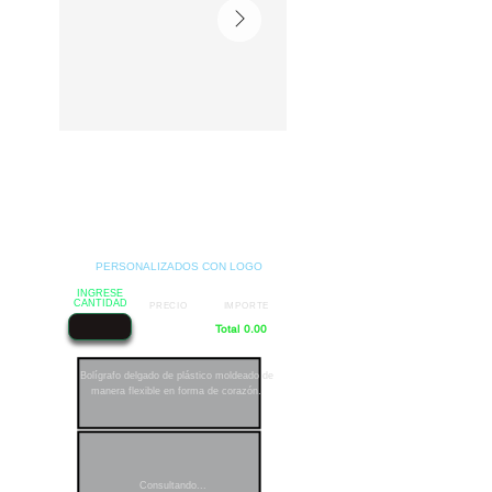
PERSONALIZADOS CON LOGO
INGRESE
CANTIDAD
PRECIO
IMPORTE
Total 0.00
Bolígrafo delgado de plástico moldeado de
manera flexible en forma de corazón.
Consultando...