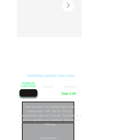
PERSONALIZADOS CON LOGO
INGRESE
CANTIDAD
PRECIO
IMPORTE
Total 0.00
Tarro de vidrio con ventana blanca para
sublimación. CAP. 450 ml. (15 Oz).
Presentación: caja con 2 piezas. Temperatura y
Tiempo sugeridos para sublimar: 190 grados /
120 seg.
Consultando...