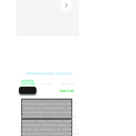
PERSONALIZADOS CON LOGO
INGRESE
CANTIDAD
PRECIO
IMPORTE
Total 0.00
Mochila tipo backpack porta laptop de 15.6
pulgadas con 2 compartimentos y cierre
exterior disimulado resistente a exteriores.
Interior acolchado con compartimentos para
accesorios. Correas acolchadas ajustables,
banda reflejante, banda para sujetarse sobre
maleta de viaje, asa superior, dos argollas para
colgar accesorios y un compartimento adicional