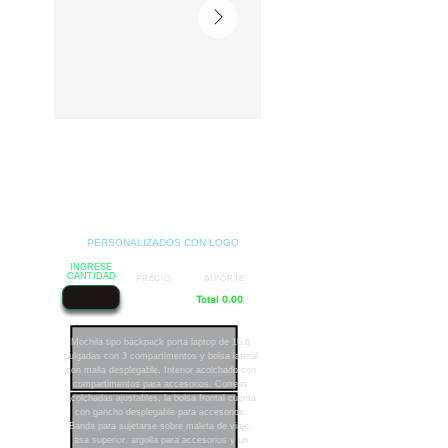
PERSONALIZADOS CON LOGO
INGRESE
CANTIDAD
PRECIO
IMPORTE
Total 0.00
Mochila tipo backpack porta laptop de 15.6
pulgadas con 3 compartimentos y bolsa lateral
con malla desplegable. Interior acolchado con
compartimentos para accesorios. Correas
acolchadas ajustables, la bolsa frontal cuenta
con gancho desplegable para accesorios.
Banda para sujetarse sobre maleta de viaje,
asa superior, argolla para accesorios y un