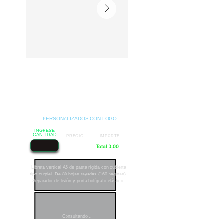
PERSONALIZADOS CON LOGO
INGRESE
CANTIDAD
PRECIO
IMPORTE
Total 0.00
Libreta vertical A5 de pasta rígida con cubierta
tipo curpiel. De 80 hojas rayadas (160 paginas).
Separador de listón y porta bolígrafo elástico.
Consultando...