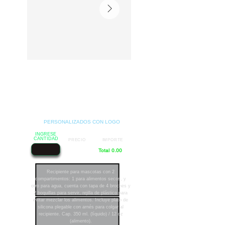
PERSONALIZADOS CON LOGO
INGRESE
CANTIDAD
PRECIO
IMPORTE
Total 0.00
Recipiente para mascotas con 2
compartimentos: 1 para alimentos secos, y
otro para agua, cuenta con tapa de 4 broches y
2 boquillas para servir, rejilla de plástico para
evitar mezclar los alimentos. Incluye plato de
silicona plegable con arnés para colgar al
recipiente. Cap. 350 ml. (líquido) / 12 oz
(alimento).