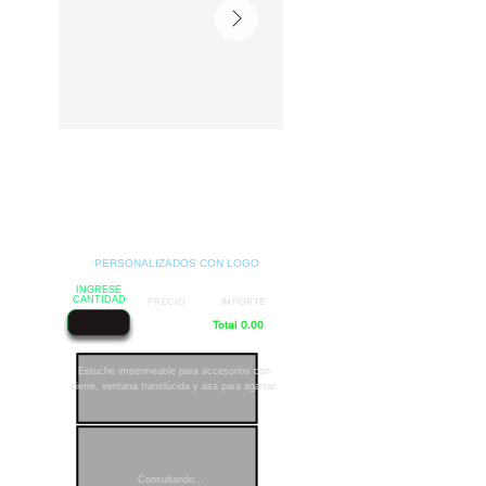
PERSONALIZADOS CON LOGO
INGRESE
CANTIDAD
PRECIO
IMPORTE
Total 0.00
Estuche impermeable para accesorios con
cierre, ventana translúcida y asa para agarrar.
Consultando...