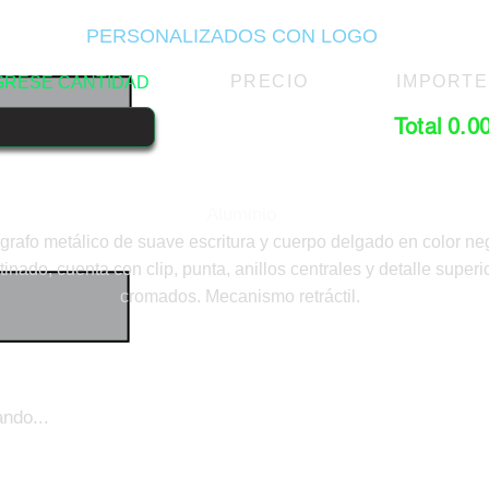
PERSONALIZADOS CON LOGO
PRECIO
IMPORTE
GRESE CANTIDAD
Total 0.0
Aluminio
ígrafo metálico de suave escritura y cuerpo delgado en color ne
tinado, cuenta con clip, punta, anillos centrales y detalle superi
cromados. Mecanismo retráctil.
ndo...