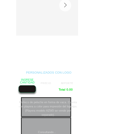
PERSONALIZADOS CON LOGO
INGRESE
CANTIDAD
PRECIO
IMPORTE
Total 0.00
Muñeco de peluche en forma de vaca. Cuenta
con playera a color para impresión del logotipo.
(Playera modelo A2545 se vende por
separado).
Consultando...