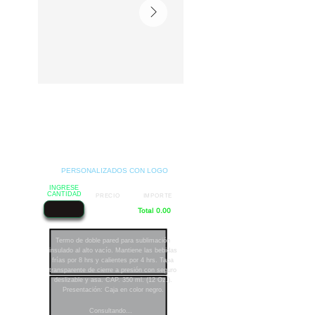
PERSONALIZADOS CON LOGO
INGRESE
CANTIDAD
PRECIO
IMPORTE
Total 0.00
Termo de doble pared para sublimación
insulado al alto vacío. Mantiene las bebidas
frías por 8 hrs y calientes por 4 hrs. Tapa
transparente de cierre a presión con seguro
deslizable y asa. CAP. 350 ml. (12 Oz.).
Presentación: Caja en color negro.
Consultando...