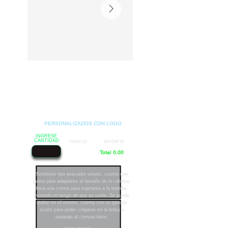
PERSONALIZADOS CON LOGO
INGRESE
CANTIDAD
PRECIO
IMPORTE
Total 0.00
Sombrero tipo pescador unisex, cuenta con
jareta para adaptarse al tamaño de la cabeza;
lleva una correa para sujetarse a la barbilla,
evitando el riesgo de que se vuele. Se puede
doblar en sí mismo, cuenta con un gancho
oculto para poder colgarse en la bolsa o
equipaje al compactarse.