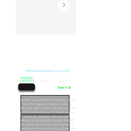
PERSONALIZADOS CON LOGO
INGRESE
CANTIDAD
PRECIO
IMPORTE
Total 0.00
Agendario de pasta flexible texturizada de 112
hojas (224 páginas), contiene: cuadro de
dedicatoria, hoja de datos, calendarios de 2026
a 2029, planificador anual (4); planificador de
gastos (4); agendario, hoja para notas
punteada, listón separador. Incluye: Bolígrafo
de aluminio del color de la libreta con touch
screen negro. Mecanismo retráctil. El bolígrafo