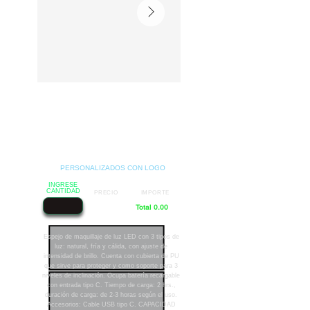
PERSONALIZADOS CON LOGO
INGRESE
CANTIDAD
PRECIO
IMPORTE
Total 0.00
Espejo de maquillaje de luz LED con 3 tipos de
luz: natural, fría y cálida, con ajuste de
intensidad de brillo. Cuenta con cubierta de PU
que sirve para proteger y como soporte para 3
niveles de inclinación. Ocupa batería recargable
con entrada tipo C. Tiempo de carga: 2 hrs.,
duración de carga: de 2-3 horas según el uso.
Accesorios: Cable USB tipo C. CAPACIDAD