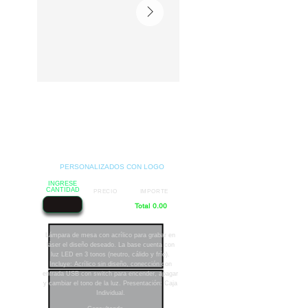
PERSONALIZADOS CON LOGO
INGRESE
CANTIDAD
PRECIO
IMPORTE
Total 0.00
Lámpara de mesa con acrílico para grabar en
láser el diseño deseado. La base cuenta con
luz LED en 3 tonos (neutro, cálido y frío).
Incluye: Acrílico sin diseño, conección con
entrada USB con switch para encender, apagar
y cambiar el tono de la luz. Presentación: Caja
Individual.