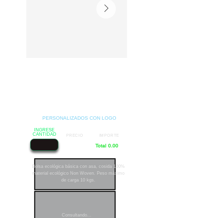
PERSONALIZADOS CON LOGO
INGRESE
CANTIDAD
PRECIO
IMPORTE
Total 0.00
Bolsa ecológica básica con asa, cosida 100%
material ecológico Non Woven. Peso máximo
de carga 10 kgs.
Consultando...