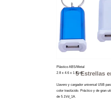
Plástico ABS/Metal
5 Estrellas
2.8 x 4.6 x 1.8 cm
Llavero y cargador universal USB para
color traslúcido. Práctico y de gran ut
de 5.1Vd_1A.