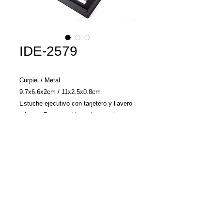
IDE-2579
Curpiel / Metal
9.7x6.6x2cm / 11x2.5x0.8cm
Estuche ejecutivo con tarjetero y llavero
a juego. Presentación: caja en color
negro. Ideal para grabado láser, con el
cual destapa en color plata.
Llamenos y con gusto
le damos una