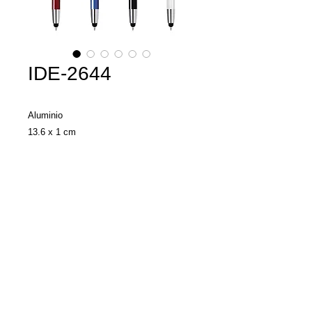
IDE-2644
Aluminio
13.6 x 1 cm
Bolígrafo delgado de aluminio, con punta
cromada y touch. Mecanismo de click.
Llamenos y con gusto
le damos una
cotización