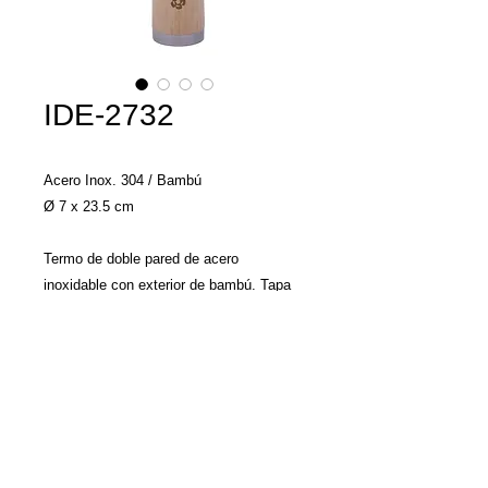
IDE-2732
Acero Inox. 304 / Bambú
Ø 7 x 23.5 cm
Termo de doble pared de acero
inoxidable con exterior de bambú. Tapa
de rosca que se utiliza como vaso. CAP.
450 ml Presentación: caja en color
blanco.
Llamenos y con gusto