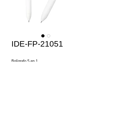
IDE-FP-21051
Bolígrafo 5 en 1.
Incluye tinta negra, roja, azul, punta de
grafito y goma.
Llamenos y con gusto
le damos una
cotización