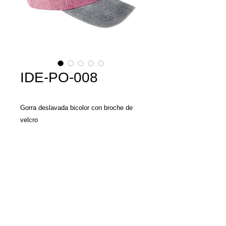
IDE-PO-008
Gorra deslavada bicolor con broche de
velcro
Material: Algodon
Tamaño: N/A
Llamenos y con gusto