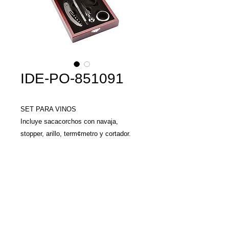
IDE-PO-851091
SET PARA VINOS
Incluye sacacorchos con navaja,
stopper, arillo, term¢metro y cortador.
MATERIAL: Madera / Metal
TAMAÑO: 14.5 x 17.5 cm
COLORES: Café