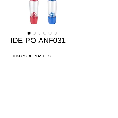
IDE-PO-ANF031
CILINDRO DE PLASTICO
MATERIAL: Plástico
TAMAÑO: 8 x 25 cm
CAPACIDAD: 625 ml
Llamenos y con gusto
le damos una