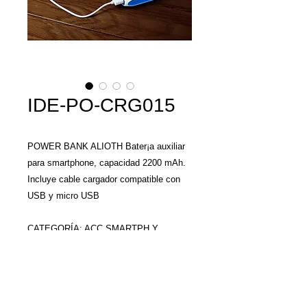
IDE-PO-CRG015
POWER BANK ALIOTH Bater¡a auxiliar
para smartphone, capacidad 2200 mAh.
Incluye cable cargador compatible con
USB y micro USB
CATEGORÍA: ACC SMARTPH Y
TABLET
MATERIAL: Plástico
TAMAÑO: 9.8 x 2.8 cm
COLORES: A/R