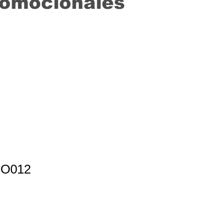
romocionales
PO012