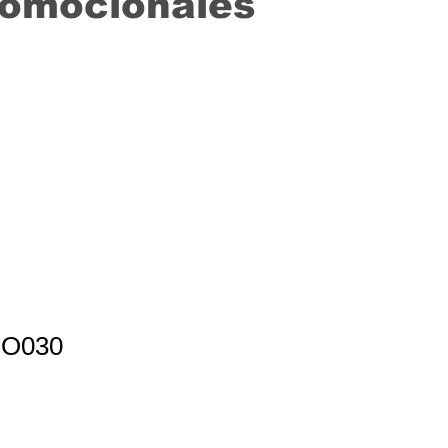
romocionales
PO030