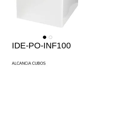
IDE-PO-INF100
ALCANCíA CUBOS

MATERIAL:Plástico

TAMAÑO:9 x 8.8 cm
Llamenos y con gusto
le damos una