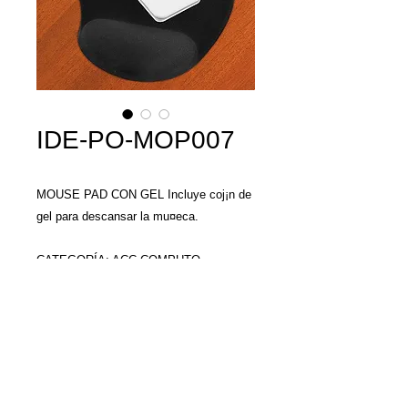
IDE-PO-MOP007
MOUSE PAD CON GEL Incluye coj¡n de
gel para descansar la mu¤eca.
CATEGORÍA: ACC COMPUTO
MATERIAL: Plástico / Tela
TAMAÑO: 20 x 23 cm
COLORES: Negro