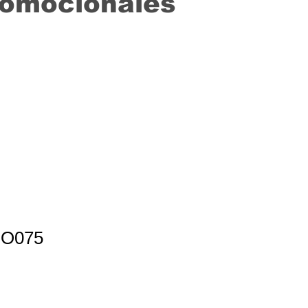
romocionales
RO075