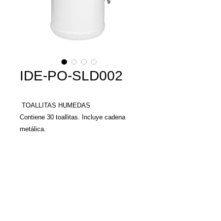
IDE-PO-SLD002
TOALLITAS HUMEDAS
Contiene 30 toallitas. Incluye cadena
metálica.
MATERIAL: Plástico
TAMAÑO: 4.8 x 8.4 cm
COLORES: A/B/R/V