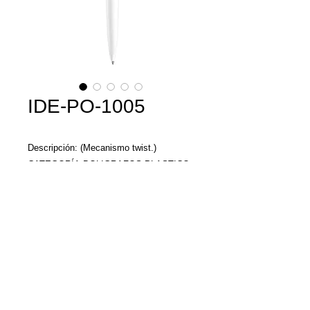
IDE-PO-1005
Descripción: (Mecanismo twist.)
CATEGORÍA:BOLIGRAFOS PLASTICO
MATERIAL:Plástico
TAMAÑO:1.2 x 13.5 cm
Llamenos y con gusto
le damos una