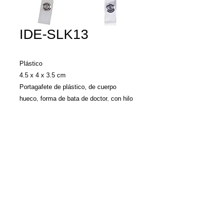
IDE-SLK13
Plástico

4.5 x 4 x 3.5 cm

Portagafete de plástico, de cuerpo 
hueco, forma de bata de doctor, con hilo 
elastico, clip posterior para sujetar a la 
ropa y broche para gafete.
Llamenos y con gusto
le damos una
cotización